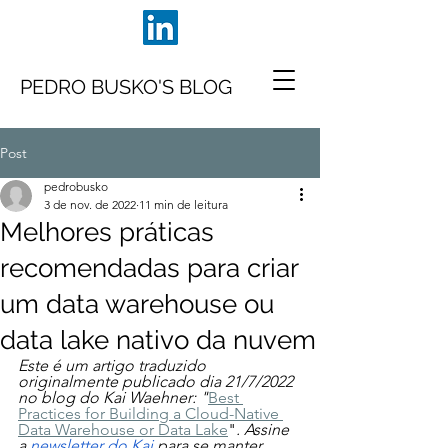
PEDRO BUSKO'S BLOG
Post
pedrobusko
3 de nov. de 2022
11 min de leitura
Melhores práticas
recomendadas para criar
um data warehouse ou
data lake nativo da nuvem
Este é um artigo traduzido 
originalmente publicado dia 21/7/2022 
no blog do Kai Waehner: "
Best 
Practices for Building a Cloud-Native 
Data Warehouse or Data Lake
"
. Assine 
a 
newsletter do Kai
 para se manter 