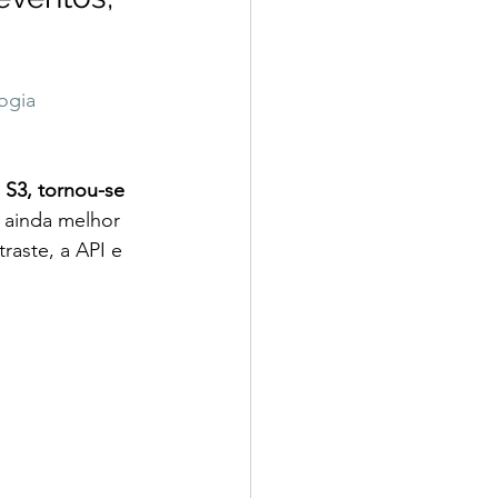
ogia 
 S3, tornou-se 
é ainda melhor 
raste, a API e 