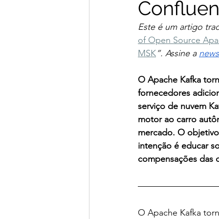
Confluen
Este é um artigo tra
of Open Source Apac
MSK
”. Assine a 
newsl
O Apache Kafka torn
fornecedores adicio
serviço de nuvem Ka
motor ao carro autôn
mercado. O objetivo
intenção é educar so
compensações das o
O Apache Kafka torn