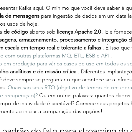
resentar Kafka aqui. O mínimo que você deve saber é qu
da de mensagens
 para ingestão de dados em um data lak
os usos de hoje.
a 
de código
 aberto sob 
licença Apache 2.0
 . Ele fornec
agens, armazenamento, processamento e integração d
 escala em tempo real e tolerante a falhas
 . É isso que
o com outras plataformas MQ, ETL, ESB e API
 .
o em produção para vários casos de uso em todos os s
lho analíticas e de missão crítica
 . Diferentes implantaç
ê deve sempre se perguntar o que acontece se a infraest
as. 
Quais são seus RTO (objetivo de tempo de recuper
de recuperação)? 
Ou em outras palavras: quantos dados
mpo de inatividade é aceitável? Comece seus projetos 
mente ao iniciar a comparação das opções!
I padrão de fato para streaming de 