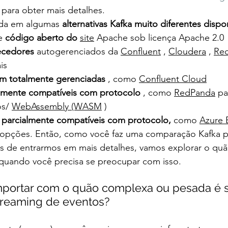
 para obter mais detalhes.
da em algumas 
alternativas Kafka muito diferentes dispo
e 
código aberto do 
site
 Apache sob licença Apache 2.0
ecedores
 autogerenciados da 
Confluent
 , 
Cloudera
 , 
Red
is
m totalmente gerenciadas
 , como 
Confluent Cloud
lmente compatíveis com protocolo
 , como 
RedPanda
 pa
s/ 
WebAssembly (WASM
 )
 parcialmente compatíveis com protocolo,
 como 
Azure 
opções. Então, como você faz uma comparação Kafka pa
s de entrarmos em mais detalhes, vamos explorar o qu
 quando você precisa se preocupar com isso.
mportar com o quão complexa ou pesada é 
treaming de eventos?