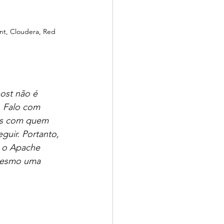
nt, Cloudera, Red 
ost não é 
. Falo com 
as com quem 
uir. Portanto, 
r o Apache 
 mesmo uma 