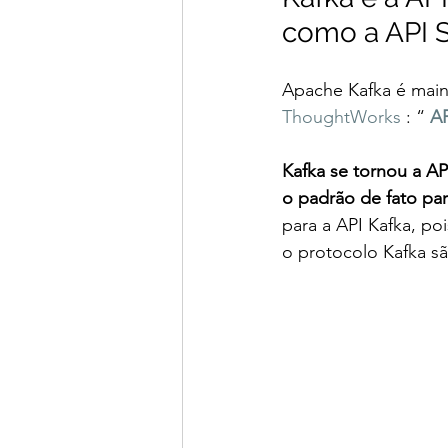
como a API 
Apache Kafka é main
ThoughtWorks
 : “ 
AP
Kafka se tornou a AP
o padrão de fato pa
para a API Kafka, po
o protocolo Kafka sã