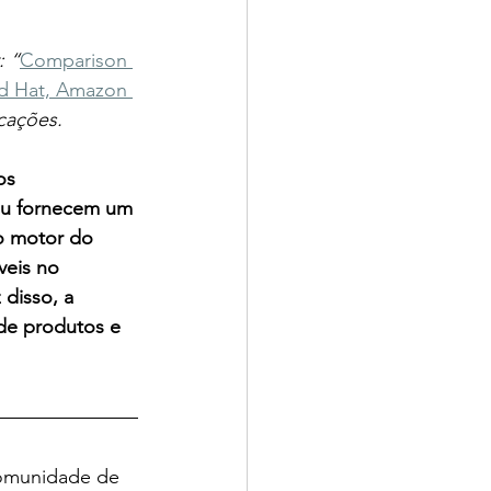
:
 “
Comparison 
ed Hat, Amazon 
cações.
os 
 ou fornecem um 
o motor do 
veis no 
disso, a 
de produtos e 
comunidade de 