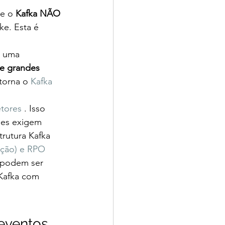
e o 
Kafka NÃO 
e. Esta é 
e uma 
e grandes 
 torna o 
Kafka 
etores
 . Isso 
ões exigem 
rutura Kafka 
ação) e RPO 
 podem ser 
Kafka com 
eventos, 