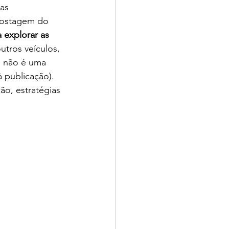
as 
postagem do 
 explorar as 
tros veículos, 
o não é uma 
 publicação). 
ão, estratégias 